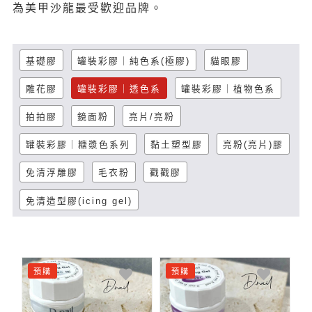
為美甲沙龍最受歡迎品牌。
基礎膠
罐裝彩膠｜純色系(極膠)
貓眼膠
雕花膠
罐裝彩膠｜透色系
罐裝彩膠｜植物色系
拍拍膠
鏡面粉
亮片/亮粉
罐裝彩膠｜糖漿色系列
黏土塑型膠
亮粉(亮片)膠
免清浮雕膠
毛衣粉
戳戳膠
免清造型膠(icing gel)
預購
預購