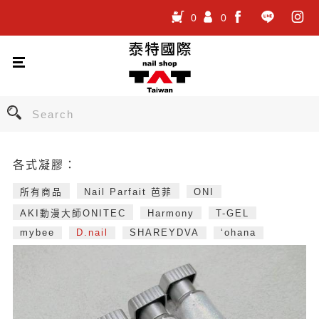
0
0
.
.
.
各式凝膠：
所有商品
Nail Parfait 芭菲
ONI
AKI動漫大師ONITEC
Harmony
T-GEL
mybee
D.nail
SHAREYDVA
‘ohana