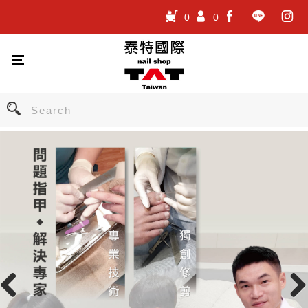
0
0
.
.
.
Previous
Nex