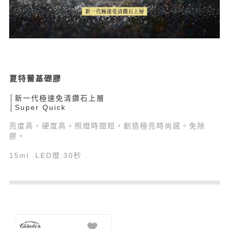
夏特蕾基礎膠
│新一代極速免清鑽石上層
│Super Quick
亮度高，硬度高。照燈時間短，創造極亮時尚感。免除
膠。
15ml LED燈:30秒