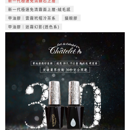
新一代極速免清鑽石上層
新一代極速免清霧面上層-絨毛感
甲油膠｜雲霧玳帽冷茶系
貓眼膠
甲油膠｜迷霧幻影(透色系)