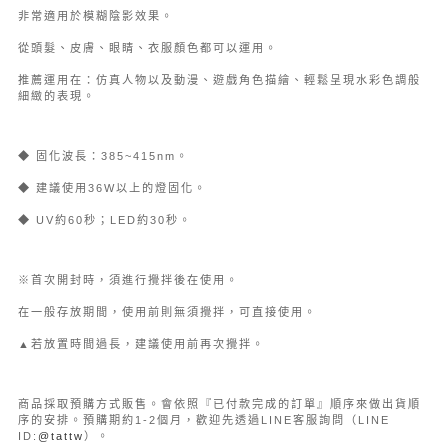
非常適用於模糊陰影效果。
從頭髮、皮膚、眼睛、衣服顏色都可以運用。
推薦運用在：仿真人物以及動漫、遊戲角色描繪、輕鬆呈現水彩色調般
細緻的表現。
◆ 固化波長：385~415nm。
◆ 建議使用36W以上的燈固化。
◆ UV約60秒；LED約30秒。
※首次開封時，須進行攪拌後在使用。
在一般存放期間，使用前則無須攪拌，可直接使用。
▲若放置時間過長，建議使用前再次攪拌。
商品採取預購方式販售。會依照『已付款完成的訂單』順序來做出貨順
序的安排。預購期約1-2個月，歡迎先透過LINE客服詢問（LINE
ID:
@tattw
）。