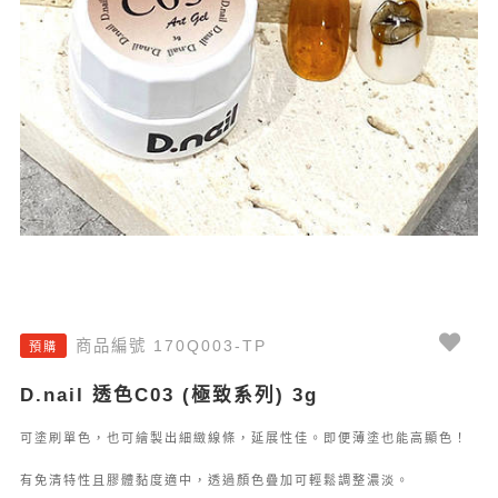
商品編號 170Q003-TP
預購
D.nail 透色C03 (極致系列) 3g
可塗刷單色，也可繪製出細緻線條，延展性佳。即便薄塗也能高顯色！
有免清特性且膠體黏度適中，透過顏色疊加可輕鬆調整濃淡。