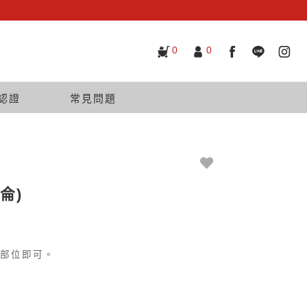
0
0
認證
常見問題
加侖)
部位即可。