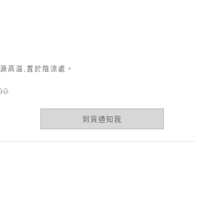
源高温,置於陰涼處。
90
到貨通知我