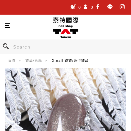
0
0
.
.
.
首頁
飾品/貼紙
D.nail 鑽飾/造型飾品