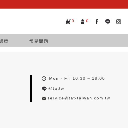
0
0
認證
常見問題
Mon - Fri 10:30 ~ 19:00
@tattw
service@tat-taiwan.com.tw