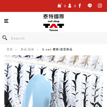
0
0
.
.
.
首頁
飾品/貼紙
D.nail 鑽飾/造型飾品