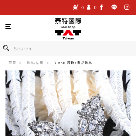
0
0
.
.
.
首頁
飾品/貼紙
D.nail 鑽飾/造型飾品