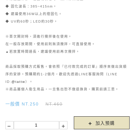
◆ 固化波長：385~415nm。
◆ 建議使用36W以上的燈固化。
◆ UV約60秒；LED約30秒。
※首次開封時，須進行攪拌後在使用。
在一般存放期間，使用前則無須攪拌，可直接使用。
▲若放置時間過長，建議使用前再次攪拌。
商品採取預購方式販售。會依照『已付款完成的訂單』順序來做出貨順
序的安排。預購期約1-2個月，歡迎先透過LINE客服詢問（LINE
ID:
@tattw
）。
※商品屬個人衛生用品，一旦售出恕不做退換貨，購買前請三思。
一般價 NT.250
NT.460
加入預購