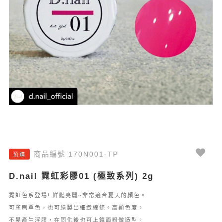
商品編號 170N001-TP
預購
D.nail 霓虹彩膠01 (極致系列) 2g
霓虹色系登場! 鮮豔亮麗~非常適合夏天的顏色。
可塗刷單色，也可繪製出細緻線條。高顯色度。
不易產生浮膠，在固化後也可上鏡面粉做造型。