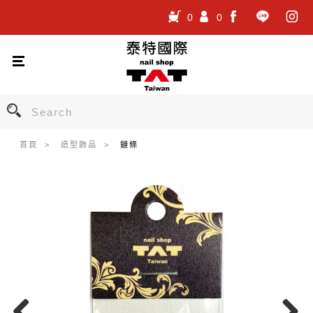
0
0
.
.
.
首頁
造型飾品
鏈條