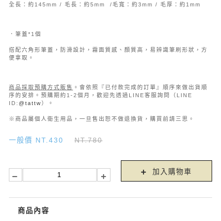
全長：約145mm / 毛長：約5mm /毛寬：約3mm / 毛厚：約1mm
．筆蓋*1個
搭配六角形筆蓋，防滑設計，霧面質感、顏質高，易辨識筆刷形狀，方
便拿取。
商品採取預購方式販售
。會依照『已付款完成的訂單』順序來做出貨順
序的安排。預購期約1-2個月，歡迎先透過LINE客服詢問（LINE
ID:
@tattw
）。
※商品屬個人衛生用品，一旦售出恕不做退換貨，購買前請三思。
一般價 NT.430
NT.780
加入購物車
商品內容