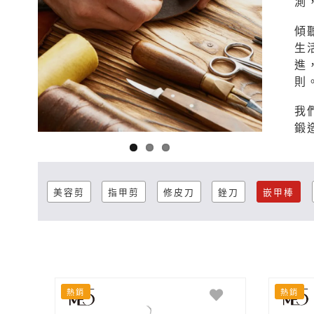
測
傾
生
進
則
我
鍛
美容剪
指甲剪
修皮刀
銼刀
嵌甲棒
熱銷
熱銷