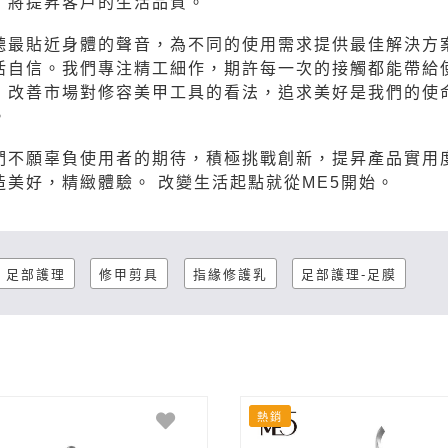
，將提昇客戶的生活品質。
聽最貼近身體的聲音，為不同的使用需求提供最佳解決方
活自信。我們專注精工細作，期許每一次的接觸都能帶給
，改善市場對修容美甲工具的看法，追求美好是我們的使
。
們不願辜負使用者的期待，積極挑戰創新，提昇產品實用
造美好，精緻體驗。 改變生活起點就從ME5開始。
足部護理
修甲剪具
指緣修護乳
足部護理-足膜
熱銷