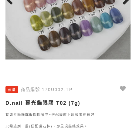
Previous
Next
商品編號 170U002-TP
預購
D.nail 暮光貓眼膠 T02 (7g)
有如夕陽餘暉般閃閃發亮~搭配霧面上層效果也很好!
只需塗刷一層(搭配磁石棒)，即呈現貓眼效果。