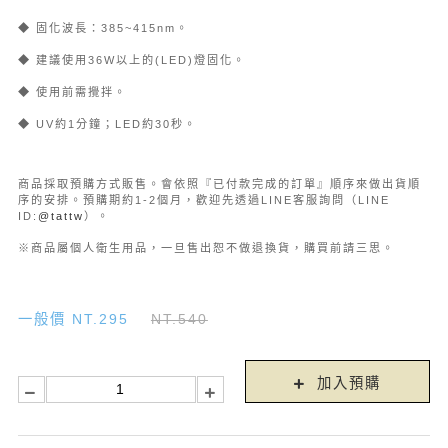
◆ 固化波長：385~415nm。
◆ 建議使用36W以上的(LED)燈固化。
◆ 使用前需攪拌。
◆ UV約1分鐘；LED約30秒。
商品採取預購方式販售。會依照『已付款完成的訂單』順序來做出貨順
序的安排。預購期約1-2個月，歡迎先透過LINE客服詢問（LINE
ID:
@tattw
）。
※商品屬個人衛生用品，一旦售出恕不做退換貨，購買前請三思。
一般價 NT.295
NT.540
加入預購