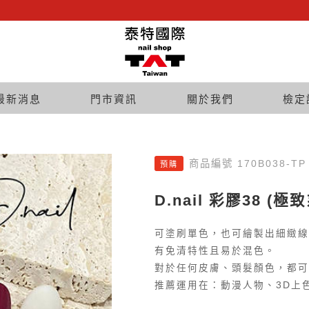
最新消息
門市資訊
關於我們
檢定
商品編號 170B038-TP
預購
D.nail 彩膠38 (極
可塗刷單色，也可繪製出細緻線
有免清特性且易於混色。
對於任何皮膚、頭髮顏色，都可
推薦運用在：動漫人物、3D上