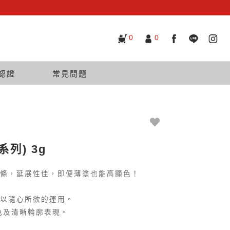
0
0
認證
常見問題
致系列) 3g
條，延展性佳，即便薄塗也能高顯色！
以隨心所欲的運用。
色及清晰輪廓表現。