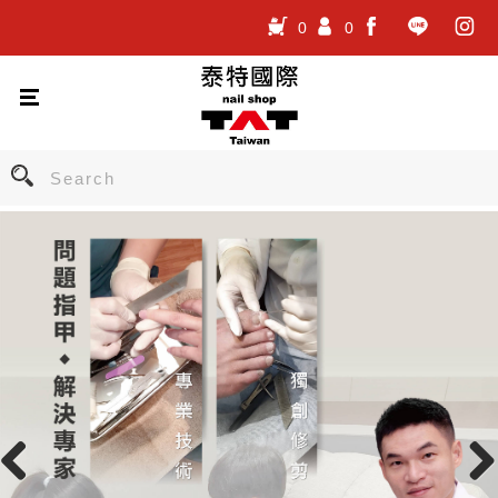
0
0
.
.
.
Previous
Nex