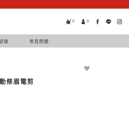
0
0
認證
常見問題
波振動修眉電剪