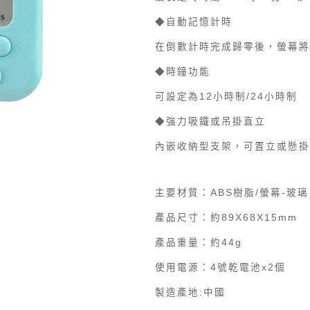
◆自動記憶計時
在倒數計時完成歸零後，螢幕將
◆時鐘功能
可設定為12小時制/24小時制
◆強力吸鐵或吊掛直立
內嵌收納型支架，可置立或懸掛
主要材質：ABS樹脂/螢幕-玻璃
產品尺寸：約89X68X15mm
產品重量：約44g
使用電源：4號乾電池x2個
製造產地:中國