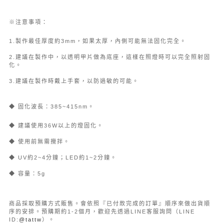
※注意事項：
1.製作最佳厚度約3mm，如果太厚，內側可能無法固化完全。
2.建議在製作中，以透明甲片做為底座，這樣在照燈時可以完全照射固
化。
3.建議在製作時戴上手套，以防過敏的可能。
◆ 固化波長：385~415nm。
◆ 建議使用36W以上的燈固化。
◆ 使用前無需攪拌。
◆ UV約2~4分鐘；LED約1~2分鐘。
◆ 容量：5g
商品採取預購方式販售。會依照『已付款完成的訂單』順序來做出貨順
序的安排。預購期約1-2個月，歡迎先透過LINE客服詢問（LINE
ID:
@tattw
）。