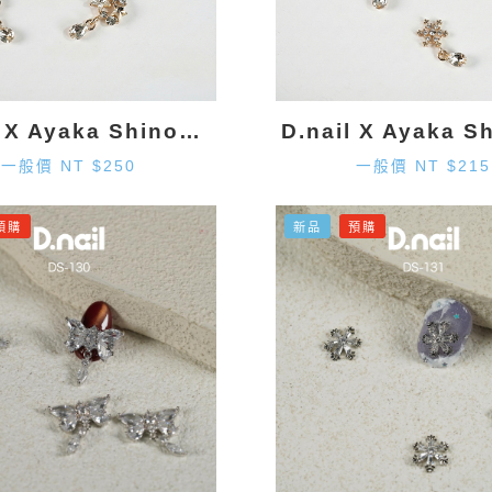
D.nail X Ayaka Shinohara 星星墜飾-金色 (2入)
一般價 NT $250
一般價 NT $215
預購
新品
預購