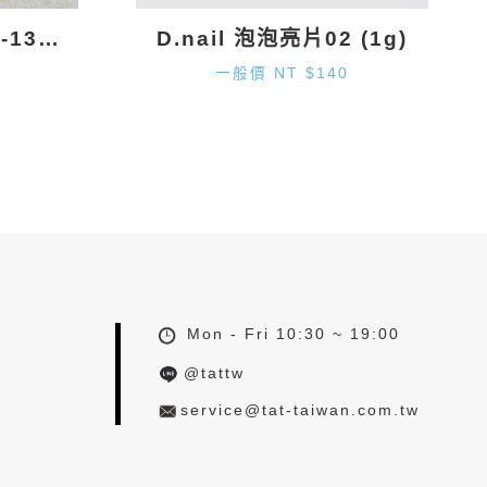
D.nail 雪花鑽飾 DS-131 (9.7mm×8.2mm) 2入
D.nail 泡泡亮片02 (1g)
一般價 NT $140
Mon - Fri 10:30 ~ 19:00
@tattw
service@tat-taiwan.com.tw