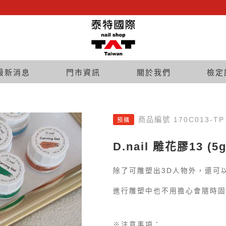
最新消息
門市資訊
關於我們
檢定
商品編號 170C013-TP
預購
D.nail 雕花膠13 (5g
除了可雕塑出3D人物外，還可
進行雕塑中也不用擔心會隨時固
※注意事項：