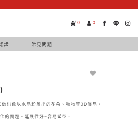
0
0
認證
常見問題
)
以做出像以水晶粉雕出的花朵、動物等3D飾品，
化的問題。延展性好~容易塑型。