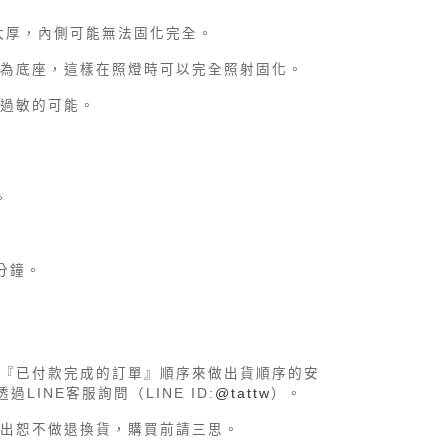
果太厚，內側可能無法固化完全。
做為底座，這樣在照燈時可以完全照射固化。
防過敏的可能。
。
2分鐘。
『已付款完成的訂單』順序來做出貨順序的安
LINE客服詢問（LINE ID:
@tattw
）。
出恕不做退換貨，購買前請三思。