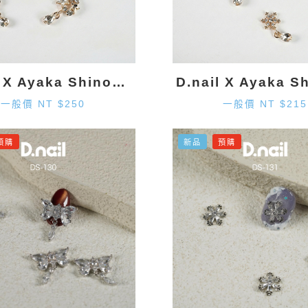
D.nail X Ayaka Shinohara 星星墜飾-金色 (2入)
一般價 NT $250
一般價 NT $215
預購
新品
預購