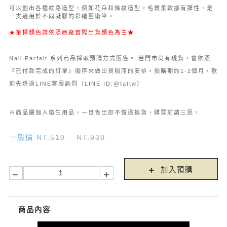
可以劃出各種紋路造型，例如花朵和條紋造型。毛質柔軟卻有彈性，是
一支適用於不同凝膠的彩繪藝術筆。
★筆桿顏色請依照原廠實際出貨顏色為主
★
Nail Parfait 系列商品採取預購方式販售。 若門市尚有現貨，會依照
『已付款完成的訂單』順序來做出貨順序的安排。預購期約1-2個月，歡
迎先透過LINE客服詢問（LINE ID:@tattw）
※商品屬個人衛生用品，一旦售出恕不做退換貨，購買前請三思。
一般價 NT.510
NT.930
加入預購
商品內容