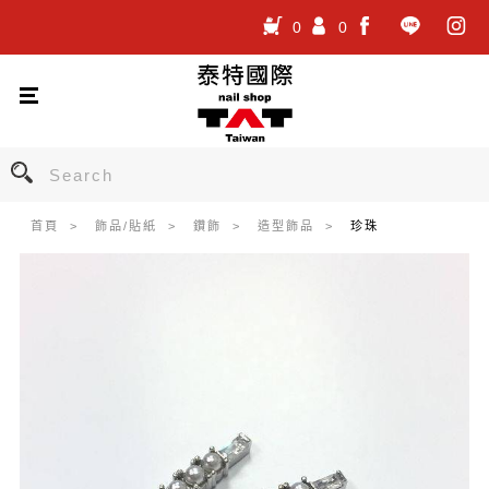
0
0
.
.
.
首頁
飾品/貼紙
鑽飾
造型飾品
珍珠