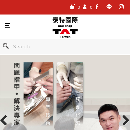
0
0
.
.
.
Previous
Nex