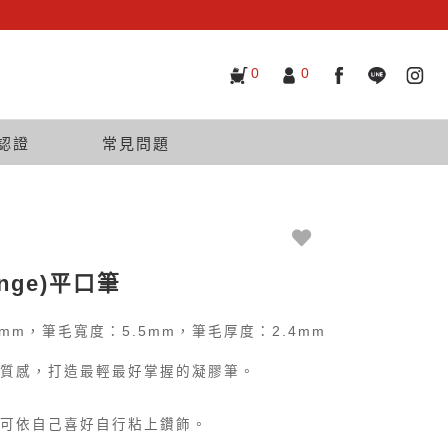
0
0
認證
常見問題
range)平口筆
mm，筆毛寬度：5.5mm，筆毛厚度：2.4mm
質感，打造最輕最好掌握的凝膠筆。
可依自己喜好自行粘上鑽飾。