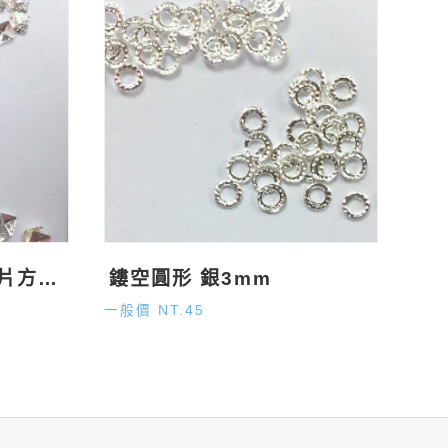
TAT美甲飾品 磨砂鋁片方形 銀
鏤空圓形 銀3mm
一般價 NT.45