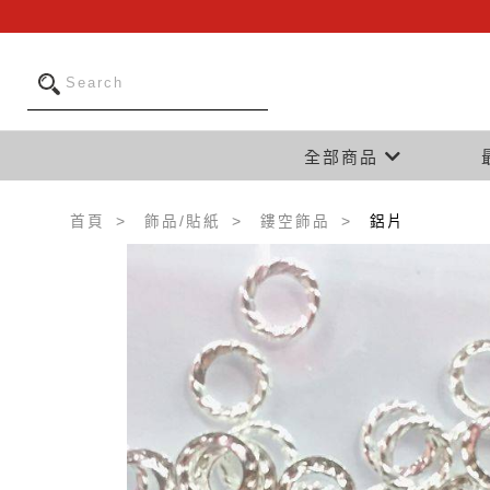
全部商品
首頁
飾品/貼紙
鏤空飾品
鋁片