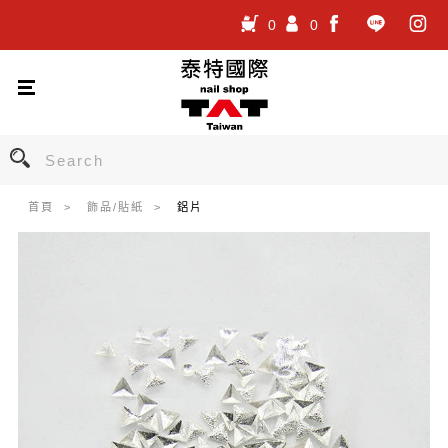
0
0
.
.
.
首頁
飾品/貼紙
鋁片