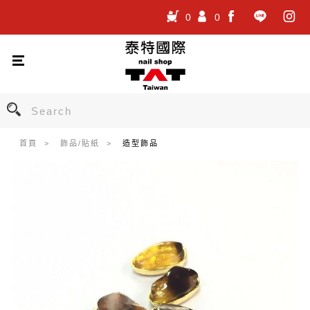
0
0
.
.
.
首頁
飾品/貼紙
造型飾品