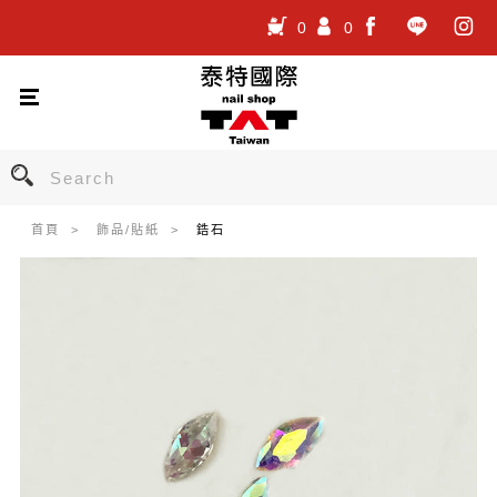
0
0
.
.
.
首頁
飾品/貼紙
鋯石