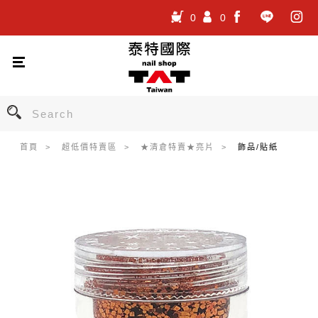
0
0
.
.
.
首頁
超低價特賣區
★清倉特賣★亮片
飾品/貼紙