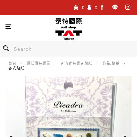
0
0
.
.
.
首頁
超低價特賣區
★清倉特賣★貼紙
飾品/貼紙
各式貼紙