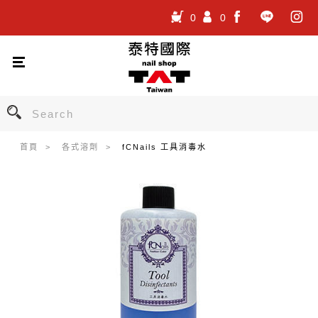
0
0
.
.
.
首頁
各式溶劑
fCNails 工具消毒水