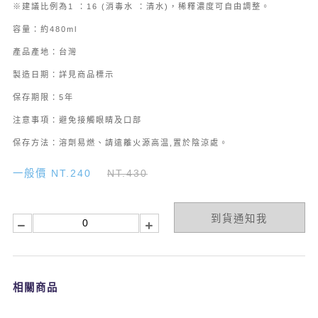
※建議比例為1 ：16 (消毒水 ：清水)，稀釋濃度可自由調整。
容量：約480ml
產品產地：台灣
製造日期：詳見商品標示
保存期限：5年
注意事項：避免接觸眼睛及口部
保存方法：溶劑易燃、請遠離火源高温,置於陰涼處。
一般價 NT.240
NT.430
到貨通知我
相關商品