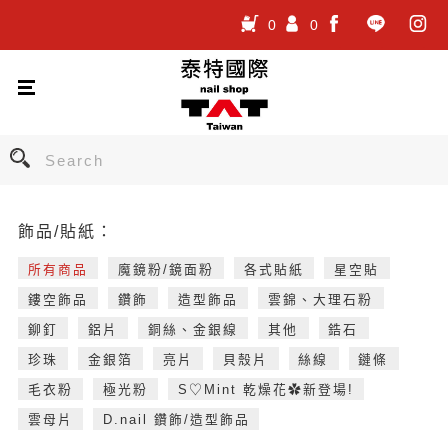
0
0
.
.
.
飾品/貼紙：
所有商品
魔鏡粉/鏡面粉
各式貼紙
星空貼
鏤空飾品
鑽飾
造型飾品
雲錦、大理石粉
鉚釘
鋁片
銅絲、金銀線
其他
鋯石
珍珠
金銀箔
亮片
貝殼片
絲線
鏈條
毛衣粉
極光粉
S♡Mint 乾燥花✿新登場!
雲母片
D.nail 鑽飾/造型飾品