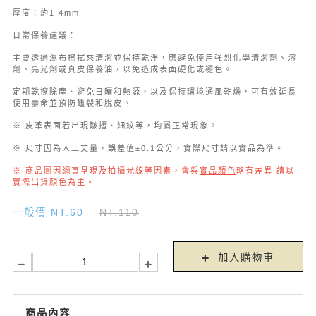
厚度：約1.4mm
日常保養建議：
主要透過濕布擦拭來清潔並保持乾淨，應避免使用強烈化學清潔劑、溶
劑、亮光劑或真皮保養油，以免造成表面硬化或褪色。
定期乾擦除塵、避免日曬和熱源，以及保持環境通風乾燥，可有效延長
使用壽命並預防龜裂和脫皮。
※ 皮革表面若出現皺摺、細紋等，均屬正常現象。
※ 尺寸因為人工丈量，誤差值±0.1公分，實際尺寸請以實品為準。
※ 商品圖因網頁呈現及拍攝光線等因素，會與
實品顏色
略有差異,請以
實際出貨顏色為主。
一般價 NT.60
NT.110
加入購物車
商品內容