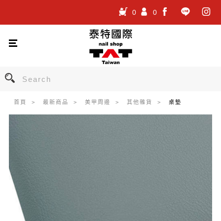
0
0
.
.
.
首頁
最新商品
美甲周邊
其他雜貨
桌墊