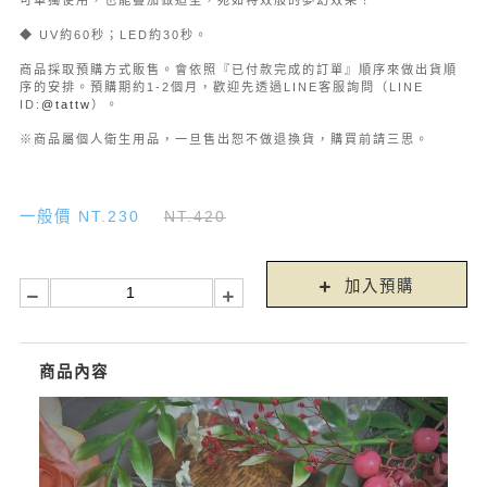
可單獨使用，也能疊加做造型，宛如特效般的夢幻效果！
◆ UV約60秒；LED約30秒。
商品採取預購方式販售。會依照『已付款完成的訂單』順序來做出貨順
序的安排。預購期約1-2個月，歡迎先透過LINE客服詢問（LINE
ID:
@tattw
）。
※商品屬個人衛生用品，一旦售出恕不做退換貨，購買前請三思。
一般價 NT.230
NT.420
加入預購
商品內容