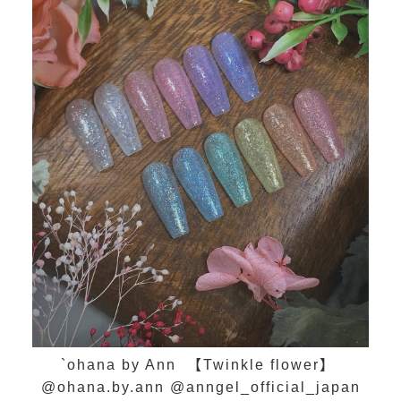
`ohana by Ann 【Twinkle flower】
@ohana.by.ann @anngel_official_japan