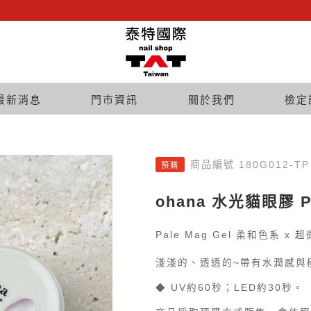
最新消息
門市資訊
關於我們
檢定
商品編號 180G012-TP
預購
ohana 水光貓眼膠 P1
Pale Mag Gel 柔和色系 x
淺淺的、透透的~帶有水潤感與
◆ UV約60秒；LED約30秒。