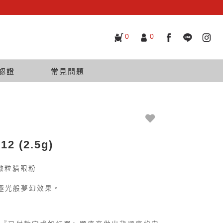
0
0
認證
常見問題
2 (2.5g)
 超微粒貓眼粉
極光般夢幻效果。