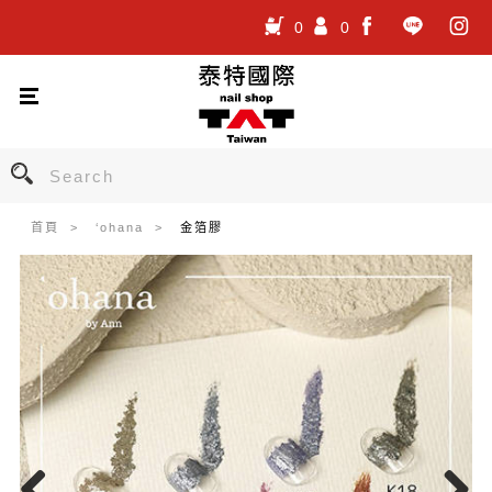
0
0
.
.
.
首頁
‘ohana
金箔膠