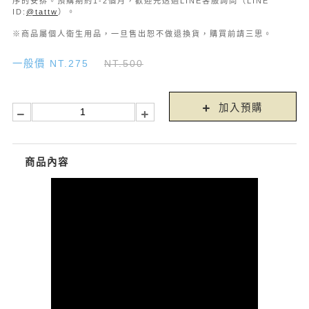
序的安排。預購期約1-2個月，歡迎先透過LINE客服詢問（LINE
ID:
@tattw
）。
※商品屬個人衛生用品，一旦售出恕不做退換貨，購買前請三思。
一般價 NT.275
NT.500
加入預購
商品內容