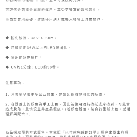
有著獨特的粗糙凹凸感，並帶有強烈的光澤。
可取代金箔或金屬膠的運用。享受更豐富的款式變化。
※由於質地較硬，建議使用刮刀或櫸木棒等工具來操作。
◆ 固化波長：385~415nm。
◆ 建議使用36W以上的LED燈固化。
◆ 使用前無需攪拌。
◆ UV約1分鐘；LED約30秒。
注意事項：
1. 若希望呈現更多凹凸效果，建議延長照燈固化的時間。
2. 容器蓋上的顏色為手工上色，因此若使用酒精擦拭或摩擦到，可能會
造成脫落，此情況並非產品瑕疵。(若顏色脫落，請自行重新上色，感謝
理解與配合。)
商品採取預購方式販售。會依照『已付款完成的訂單』順序來做出貨順