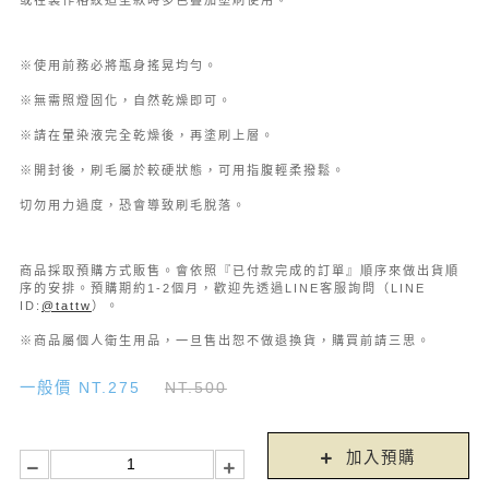
或在製作格紋造型款時多色疊加塗刷使用。
※使用前務必將瓶身搖晃均勻。
※無需照燈固化，自然乾燥即可。
※請在暈染液完全乾燥後，再塗刷上層。
※開封後，刷毛屬於較硬狀態，可用指腹輕柔撥鬆。
切勿用力過度，恐會導致刷毛脫落。
商品採取預購方式販售。會依照『已付款完成的訂單』順序來做出貨順
序的安排。預購期約1-2個月，歡迎先透過LINE客服詢問（LINE
ID:
@tattw
）。
※商品屬個人衛生用品，一旦售出恕不做退換貨，購買前請三思。
一般價 NT.275
NT.500
加入預購