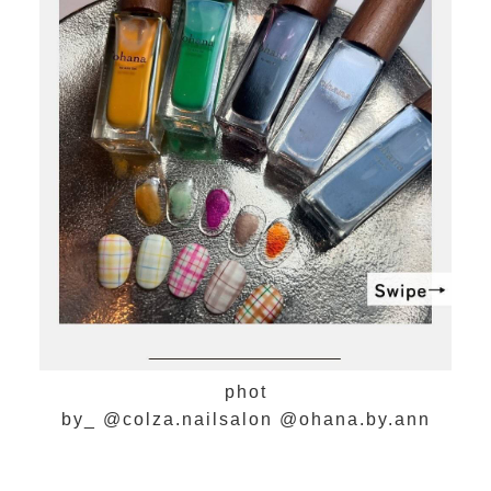
phot
by_ @colza.nailsalon @ohana.by.ann