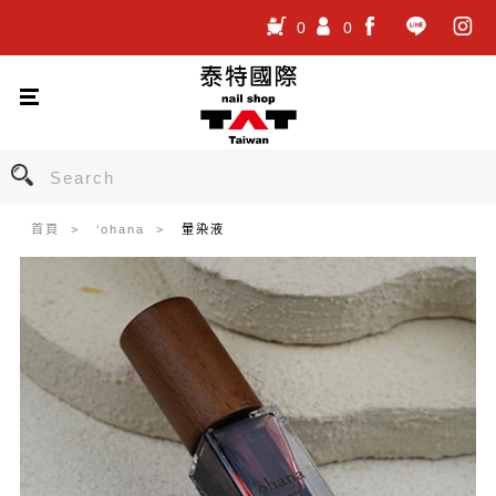
0
0
.
.
.
首頁
‘ohana
暈染液