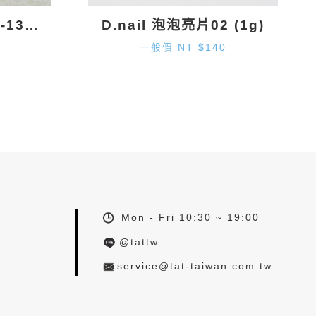
D.nail 雪花鑽飾 DS-131 (9.7mm×8.2mm) 2入
D.nail 泡泡亮片02 (1g)
一般價 NT $140
Mon - Fri 10:30 ~ 19:00
@tattw
service@tat-taiwan.com.tw