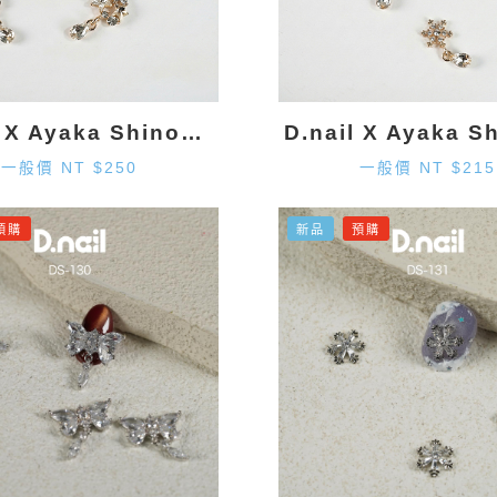
D.nail X Ayaka Shinohara 星星墜飾-金色 (2入)
一般價 NT $250
一般價 NT $215
預購
新品
預購