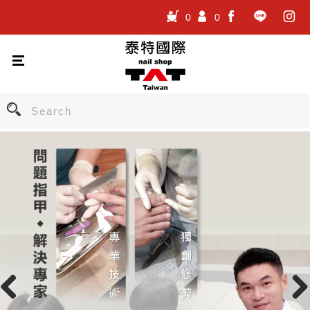
0
0
.
.
.
Previous
Nex