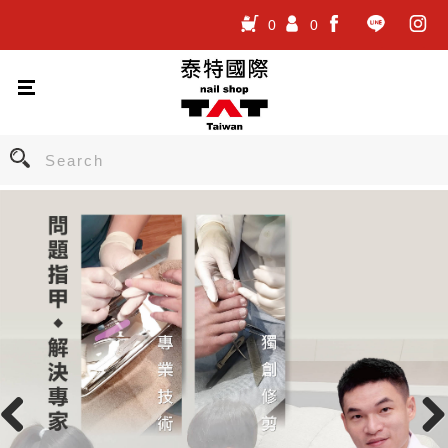
0
0
.
.
.
Previous
Nex