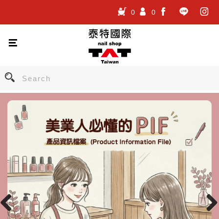
0
0
.
.
.
Previous
Nex