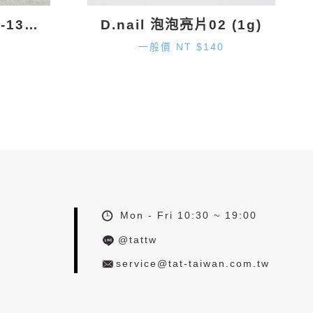
D.nail 雪花鑽飾 DS-131 (9.7mm×8.2mm) 2入
D.nail 泡泡亮片02 (1g)
一般價 NT $140
Mon - Fri 10:30 ~ 19:00
@tattw
service@tat-taiwan.com.tw