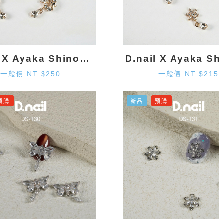
D.nail X Ayaka Shinohara 星星墜飾-金色 (2入)
一般價 NT $250
一般價 NT $215
預購
新品
預購