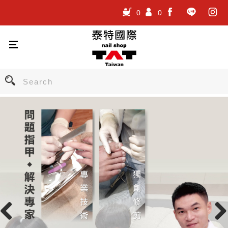
0
0
.
.
.
Previous
Nex