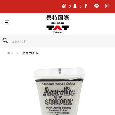
0
0
.
.
.
首頁
壓克力顏料