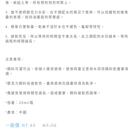
張、紙粘土等，所有想的到的材質上。
3. 當不透明壓克力水彩，在不調配水的情況下使用，可以持續性的做堆
疊的表現，如同油畫般的厚實感。
4. 簡單方便無毒、乾後不溶於水也不褪色，龜裂等特性。
5. 速乾性佳，所以等待的時間並不會太長，反之調配的水份越多，等待
過程的時間越長。
注意事項：
*顏料可濃可淡，依個人需求使用，使用時要注意用水保持顏料和畫筆濕
潤。
*壓克力顏料有速乾性，畫具使用完請盡快清洗乾淨。
*應避免使用時間性過長，造成畫筆、顏料速乾而損壞。
*容量：25ml/瓶
*產地：中國
一般價 NT.40
NT.70