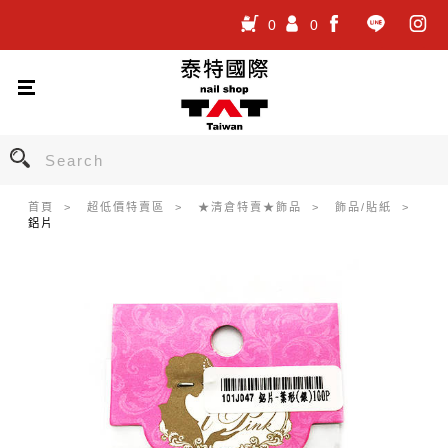
0
0
.
.
.
首頁
超低價特賣區
★清倉特賣★飾品
飾品/貼紙
鋁片