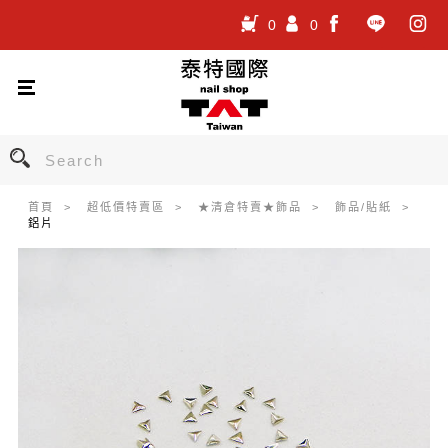
0
0
.
.
.
首頁
超低價特賣區
★清倉特賣★飾品
飾品/貼紙
鋁片