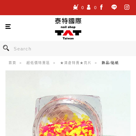
0
0
.
.
.
首頁
超低價特賣區
★清倉特賣★亮片
飾品/貼紙