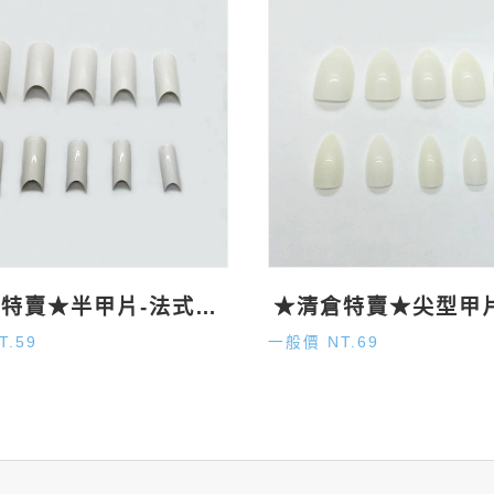
★清倉特賣★半甲片-法式500P
T.59
一般價 NT.69