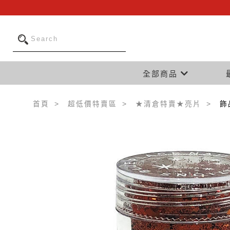
全部商品
首頁
超低價特賣區
★清倉特賣★亮片
飾