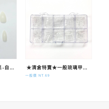
★清倉特賣★尖型甲片-自然500P
★清倉特賣★一般琉璃甲片120P
一般價 NT.69