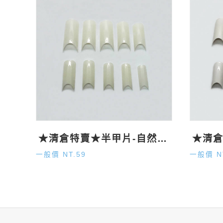
★清倉特賣★半甲片-自然500P
一般價 NT.59
一般價 N